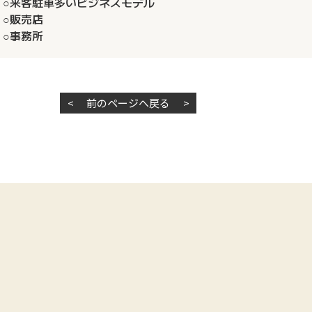
○来客駐車多いビジネスモデル
○販売店
○事務所
<
前のページへ戻る
>