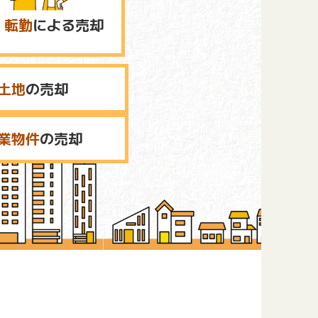
転勤
による売却
土地
の売却
業物件
の売却