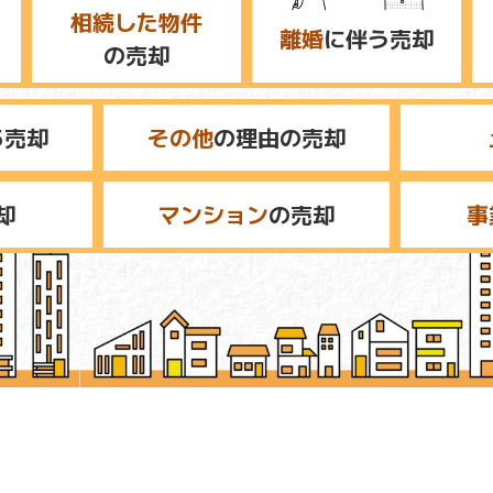
相続した物件
離婚
に伴う売却
の売却
る売却
その他
の理由の売却
却
マンション
の売却
事