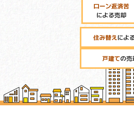
ローン返済苦
による売却
住み替え
によ
戸建て
の売