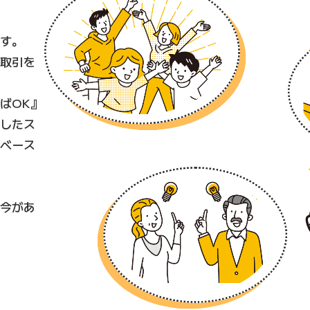
す。
取引を
ばOK』
したス
ベース
今があ