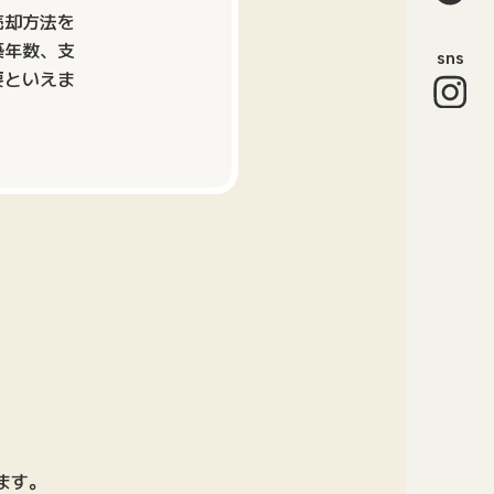
売却方法を
築年数、支
sns
要といえま
ます。