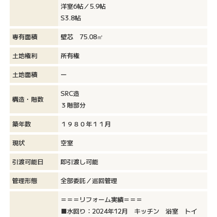
洋室6帖／5.9帖
S3.8帖
専有面積
壁芯 75.08㎡
土地権利
所有権
土地面積
ー
SRC造
構造・階数
３階部分
築年数
１９８０年１１月
現状
空室
引渡可能日
即引渡し可能
管理形態
全部委託／巡回管理
＝＝＝リフォーム実績＝＝＝
■水回り：2024年12月 キッチン 浴室 トイ