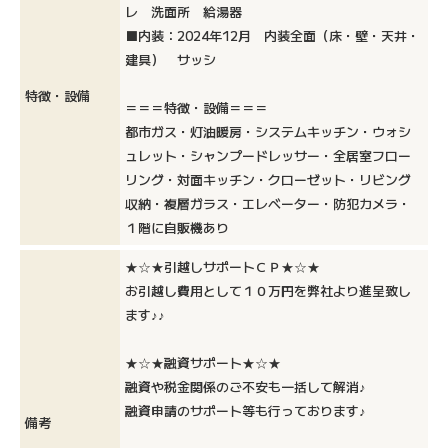
レ 洗面所 給湯器
■内装：2024年12月 内装全面（床・壁・天井・
建具） サッシ
特徴・設備
＝＝＝特徴・設備＝＝＝
都市ガス・灯油暖房・システムキッチン・ウォシ
ュレット・シャンプードレッサー・全居室フロー
リング・対面キッチン・クローゼット・リビング
収納・複層ガラス・エレベーター・防犯カメラ・
１階に自販機あり
★☆★引越しサポートＣＰ★☆★
お引越し費用として１０万円を弊社より進呈致し
ます♪♪
★☆★融資サポート★☆★
融資や税金関係のご不安も一括して解消♪
融資申請のサポート等も行っております♪
備考