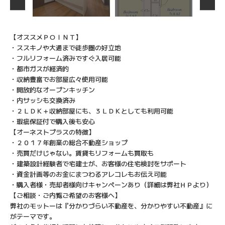
【オススメＰＯＩＮＴ】
・ススキノや大通まで徒歩圏の好立地
・フルリフォーム済みですぐ入居可能
・都市ガスが経済的
・収納豊富でお部屋広々使用可能
・開放的なオープンキッチン
・内サッシも交換済み
・２ＬＤＫ＋収納部屋にも、３ＬＤＫとしても利用可能
・瑕疵保証付で購入後も安心
【オーネストプラスの特徴】
・２０１７年創業の総合不動産ショップ
・売買だけじゃない。賃貸もリフォームも買取も
・建築設計経験者で宅建士が、お客様の住宅検討をサポート
・資金計画等のお金にまつわるアレコレもお伝え可能
・購入者様・売却者様向けキャンペーンあり（詳細は弊社ＨＰより）
【ご相談・ご内覧ご希望のお客様へ】
弊社のモットーは『分かりづらい不動産を、分かりやすい不動産』に
がテーマです。