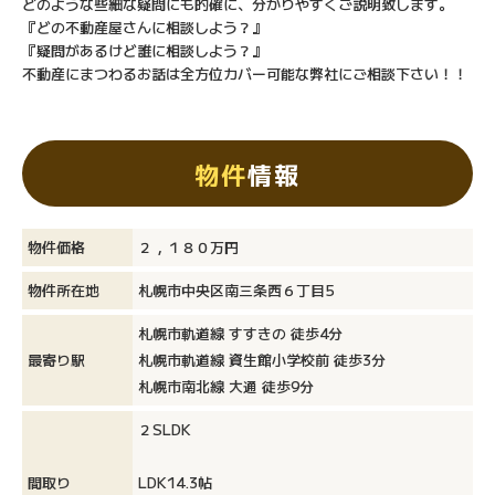
どのような些細な疑問にも的確に、分かりやすくご説明致します。
『どの不動産屋さんに相談しよう？』
『疑問があるけど誰に相談しよう？』
不動産にまつわるお話は全方位カバー可能な弊社にご相談下さい！！
物件
情報
物件価格
２，１８０万円
物件所在地
札幌市中央区南三条西６丁目5
札幌市軌道線 すすきの 徒歩4分
最寄り駅
札幌市軌道線 資生館小学校前 徒歩3分
札幌市南北線 大通 徒歩9分
２SLDK
間取り
LDK14.3帖