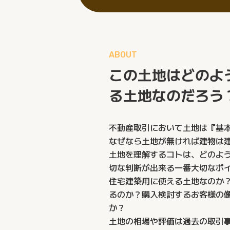
ABOUT
この⼟地はどのよ
る⼟地なのだろう
不動産取引において⼟地は『基
なぜなら⼟地が無ければ建物は
⼟地を理解するコトは、どのよ
切な判断が出来る⼀番⼤切なポ
住宅建築⽤に使える⼟地なのか
るのか？購⼊検討するお客様の
か？
⼟地の相場や評価は過去の取引