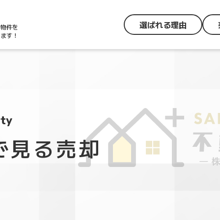
選ばれる理由
の物件を
します！
rty
で見る売却