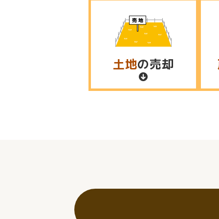
土地
の売却