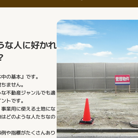
うな⼈に好かれ
？
本中の基本』です。
建ちません。
うな不動産ジャンルでも適
イントです。
？事業⽤に使える⼟地にな
像はどのような⼈たちなの
事例や指標がたくさんあり