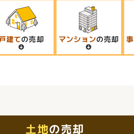
戸建て
の売却
マンション
の売却
事
土地
の売却