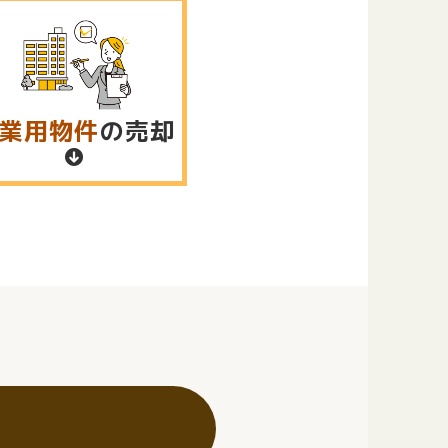
業用物件
の売却