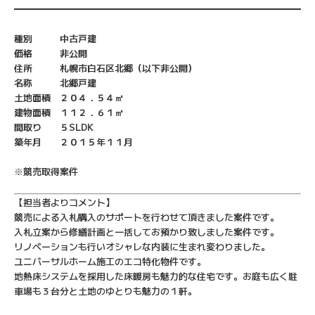
種別 中古戸建
価格 非公開
住所 札幌市白石区北郷（以下非公開）
名称 北郷戸建
土地面積 ２０４．５４㎡
建物面積 １１２．６１㎡
間取り ５SLDK
築年月 ２０１５年１１月
※競売取得案件
【担当者よりコメント】
競売による入札購入のサポートを行わせて頂きました案件です。
入札立案から修繕計画と一括してお預かり致しました案件です。
リノベーションも行いオシャレな内装に生まれ変わりました。
ユニバーサルホーム施工のエコ特化物件です。
地熱床システムを採用した床暖房も魅力的な住宅です。お庭も広く駐
車場も３台分と土地のゆとりも魅力の１軒。