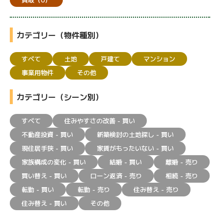
カテゴリー（物件種別）
すべて
土地
戸建て
マンション
事業用物件
その他
カテゴリー（シーン別）
すべて
住みやすさの改善 - 買い
不動産投資 - 買い
新築検討の土地探し - 買い
現住居手狭 - 買い
家賃がもったいない - 買い
家族構成の変化 - 買い
結婚 - 買い
離婚 - 売り
買い替え - 買い
ローン返済 - 売り
相続 - 売り
転勤 - 買い
転勤 - 売り
住み替え - 売り
住み替え - 買い
その他