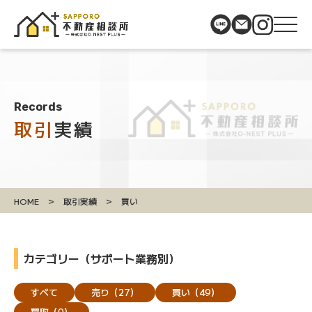
Records
取引
実績
>
>
HOME
取引実績
買い
カテゴリー（サポート業務別）
すべて
売り
（27）
買い
（49）
買取
（0）