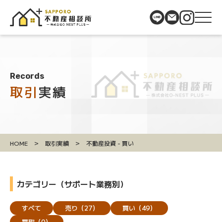
Records
取引
実績
>
>
HOME
取引実績
不動産投資 - 買い
カテゴリー（サポート業務別）
すべて
売り
（27）
買い
（49）
買取
（0）